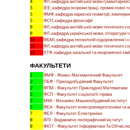
4
ФЛ, кафедра англійської мови гуманітарно
5
ІЕЕ, кафедра охорони працi, промислової т
5
ФМФ, кафедра нарисної геометрії, інженерно
5
ФСП, кафедра філософії
8
ФЛ, кафедра англійської мови технічного 
8
ФЛ, кафедра української мови, літератури т
10
ФБМІ, кафедра технологій оздоровлення і 
10
ФЛ, кафедра англійської мови технічного 
10
ХТФ, кафедра загальної та неорганічної хімі
ФАКУЛЬТЕТИ
1
ФМФ - Фізико-Математичний Факультет
2
ПБФ - Приладобудiвний Факультет
2
ФПМ - Факультет Прикладної Математики
2
ФСП - Факультет соцiологiї і права
5
ММІ - Механіко-Машинобудівний інститут
5
ФЕА - Факультет електроенерготехніки та 
7
ФЕЛ - Факультет Електронiки
8
ВПІ - Видавничо-поліграфічний інститут
8
ФІОТ - Факультет Iнформатики Та Обчислю