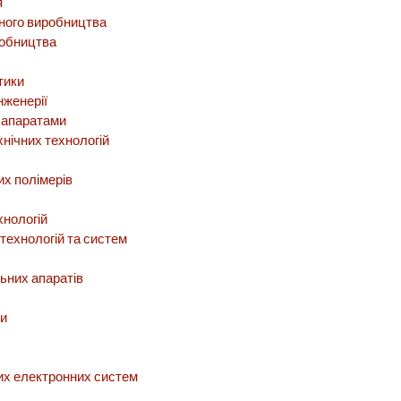
я
чного виробництва
робництва
тики
нженерії
 апаратами
хнічних технологій
их полімерів
хнологій
технологій та систем
ьних апаратів
ни
их електронних систем