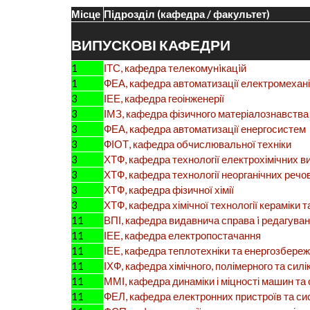
Місце
Підрозділ (кафедра / факультет)
ВИПУСКОВІ КАФЕДРИ
1
ІТС, кафедра телекомунiкацiй
1
ФЕА, кафедра автоматизації електромехан
3
ІЕЕ, кафедра геоінженерії
3
ІМЗ, кафедра фізичного матеріалознавства 
3
ФЕА, кафедра автоматизації енергосистем
3
ФІОТ, кафедра обчислювальної техніки
3
ХТФ, кафедра технології електрохімічних 
3
ХТФ, кафедра технології неорганічних речов
3
ХТФ, кафедра фізичної хімії
3
ХТФ, кафедра хімічної технології кераміки т
11
ВПІ, кафедра видавнича справа i редагува
11
ІЕЕ, кафедра електропостачання
11
ІЕЕ, кафедра теплотехніки та енергозбере
11
ІХФ, кафедра хімічного, полімерного та си
11
ММІ, кафедра динаміки і міцності машин та 
11
ФЕЛ, кафедра електронних пристроїв та си