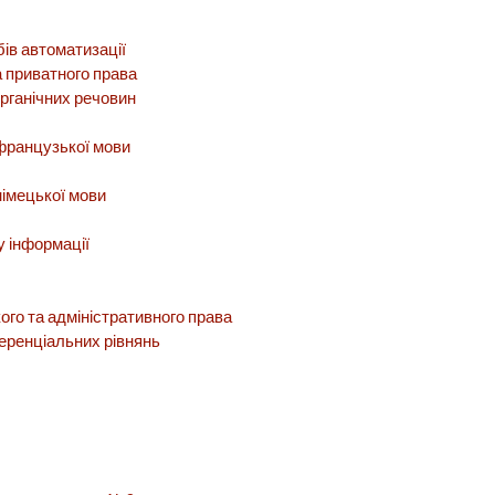
бів автоматизації
а приватного права
 органічних речовин
 французької мови
німецької мови
у інформації
го та адміністративного права
еренціальних рівнянь