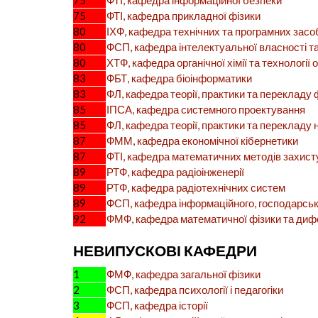
75
ФТІ, кафедра інформаційної безпеки
75
ФТІ, кафедра прикладної фізики
80
ІХФ, кафедра технічних та програмних засо
80
ФСП, кафедра інтелектуальної власності т
80
ХТФ, кафедра органічної хімії та технології
83
ФБТ, кафедра біоінформатики
83
ФЛ, кафедра теорії, практики та перекладу
85
ІПСА, кафедра системного проектування
85
ФЛ, кафедра теорії, практики та перекладу 
87
ФММ, кафедра економічної кібернетики
87
ФТІ, кафедра математичних методів захист
89
РТФ, кафедра радіоінженерії
89
РТФ, кафедра радіотехнічних систем
89
ФСП, кафедра інформаційного, господарсько
92
ФМФ, кафедра математичної фізики та диф
НЕВИПУСКОВІ КАФЕДРИ
1
ФМФ, кафедра загальної фізики
2
ФСП, кафедра психології і педагогіки
3
ФСП, кафедра історії