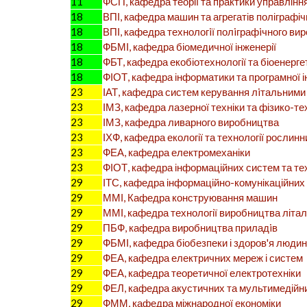
11
ФСП, кафедра теорії та практики управлінн
18
ВПІ, кафедра машин та агрегатів поліграфі
18
ВПІ, кафедра технологiї полiграфiчного ви
18
ФБМІ, кафедра біомедичної інженерії
18
ФБТ, кафедра екобіотехнології та біоенерге
18
ФІОТ, кафедра інформатики та програмної і
23
ІАТ, кафедра систем керування лiтальними
23
ІМЗ, кафедра лазерної техніки та фізико-те
23
ІМЗ, кафедра ливарного виробництва
23
ІХФ, кафедра екології та технології рослинн
23
ФЕА, кафедра електромеханіки
23
ФІОТ, кафедра інформаційних систем та те
29
ІТС, кафедра інформаційно-комунікаційних 
29
ММІ, Кафедра конструювання машин
29
ММІ, кафедра технології виробництва літал
29
ПБФ, кафедра виробництва приладiв
29
ФБМІ, кафедра біобезпеки і здоров'я люди
29
ФЕА, кафедра електричних мереж і систем
29
ФЕА, кафедра теоретичної електротехніки
29
ФЕЛ, кафедра акустичних та мультимедійн
29
ФММ, кафедра міжнародної економіки