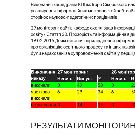
Виконання кафедрами КПІ ім. Ігоря Сікорського на
розширення інформаційних можливостей веб-сайтів
сторінок науково-педагогічних працівників.
29 моніторинг сайтів кафедр охоплював інформац
освіту» Стаття 30. Прозорість та інформаційна ві
19.02.2015 Деякі питання оприлюднення інформаці
про організацію освітнього процесу та інших наказі
були нараховані за супроводження сайтів у перші 
Виконання
27 моніторинг
28 моніто
наказу
Невип.
Випуск
%
Невип.
В
виконали
3
49
50
3
2
частково
6
29
34
6
5
виконали
не виконали
3
14
16
3
2
РЕЗУЛЬТАТИ МОНІТОРИ