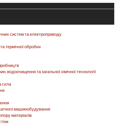
ічних систем та електроприводу
та термічної обробки
виробництв
ин, водоочищення та загальної хімічної технології
а скла
ння
ження
лікатного машинобудування
опору матеріалів
стем