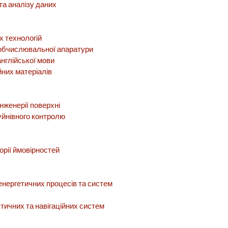
а аналізу даних
 технологій
обчислювальної апаратури
англійської мови
йних матеріалів
інженерії поверхні
уйнівного контролю
орії ймовірностей
енергетичних процесів та систем
тичних та навігаційних систем