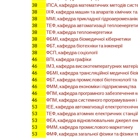
38
ІПСА, кафедра математичних методів систе
38
ІХФ, кафедра машин та апаратів хімічних 
38
ММІ, кафедра прикладної гідроаеромеханіки
38
ТЕФ, кафедра автоматизації теплоенергети
38
ТЕФ, кафедра теплоенергетики
38
ФБМІ, кафедра біомедичної кібернетики
38
ФБТ, кафедра біотехніки та інженерії
38
ФСП, кафедра соціології
46
ВПІ, кафедра графiки
46
ІМЗ, кафедра високотемпературних матерiал
46
ФБМІ, кафедра трансляційної медичної біоі
46
ФБТ, кафедра промислової біотехнології та
46
ФММ, кафедра економіки і підприємництва
46
ФПМ, кафедра програмного забезпечення к
46
ФПМ, кафедра системного програмування і 
53
ІЕЕ, кафедра автоматизації електротехнічн
53
ТЕФ, кафедра атомних електричних станцій
53
ФЕА, кафедра відновлювальних джерел ене
53
ФММ, кафедра промислового маркетингу
53
ФМФ, кафедра загальної фізики та фізики т