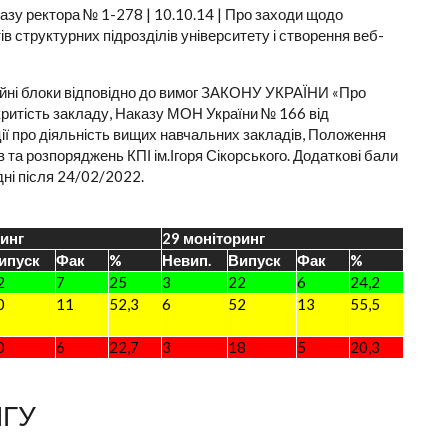
казу ректора № 1-278 | 10.10.14 | Про заходи щодо
 структурних підрозділів університету і створення веб-
ійні блоки відповідно до вимог ЗАКОНУ УКРАЇНИ «Про
дкритість закладу, Наказу МОН України № 166 від
ї про діяльність вищих навчальних закладів, Положення
в та розпоряджень КПІ ім.Ігоря Сікорського. Додаткові бали
дні після 24/02/2022.
ринг
29 моніторинг
ипуск
Фак
%
Невип.
Випуск
Фак
%
2
7
25
3
22
6
24,2
0
11
52,3
6
52
13
55,5
0
6
22,7
3
18
5
20,3
НГУ