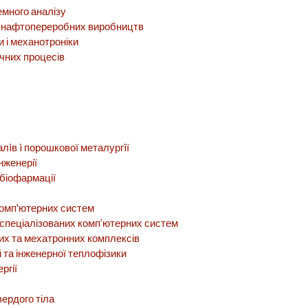
много аналізу
та нафтопереробних виробництв
 і механотроніки
чних процесів
iв i порошкової металургiї
нженерії
 біофармації
омп'ютерних систем
спеціалізованих комп’ютерних систем
их та мехатронних комплексів
 та інженерної теплофізики
ргії
вердого тіла