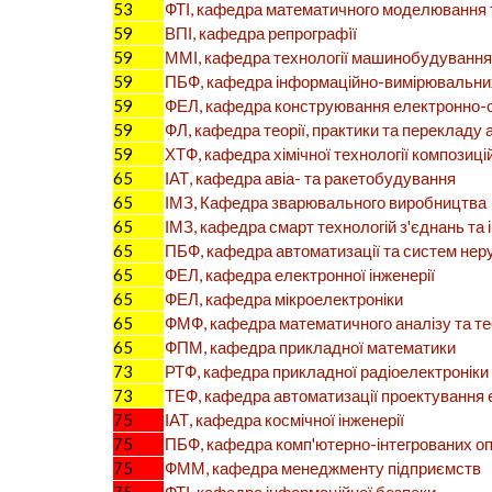
53
ФТІ, кафедра математичного моделювання т
59
ВПІ, кафедра репрографiї
59
ММІ, кафедра технології машинобудування
59
ПБФ, кафедра інформаційно-вимірювальних
59
ФЕЛ, кафедра конструювання електронно-
59
ФЛ, кафедра теорії, практики та перекладу 
59
ХТФ, кафедра хімічної технології композиці
65
ІАТ, кафедра авіа- та ракетобудування
65
ІМЗ, Кафедра зварювального виробництва
65
ІМЗ, кафедра смарт технологій з'єднань та 
65
ПБФ, кафедра автоматизації та систем нер
65
ФЕЛ, кафедра електронної інженерії
65
ФЕЛ, кафедра мікроелектроніки
65
ФМФ, кафедра математичного аналізу та те
65
ФПМ, кафедра прикладної математики
73
РТФ, кафедра прикладної радіоелектроніки
73
ТЕФ, кафедра автоматизації проектування 
75
ІАТ, кафедра космічної інженерії
75
ПБФ, кафедра комп'ютерно-інтегрованих оп
75
ФММ, кафедра менеджменту підприємств