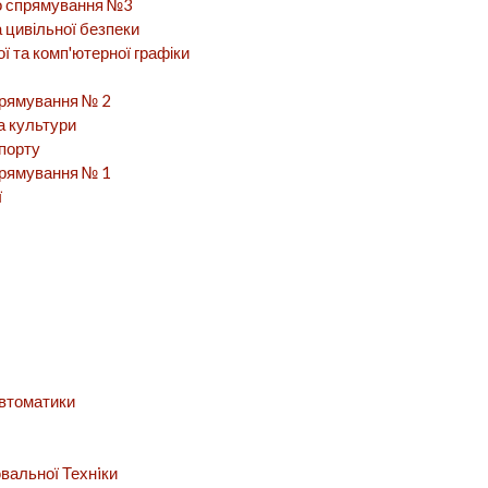
го спрямування №3
а цивільної безпеки
ї та комп'ютерної графіки
спрямування № 2
а культури
спорту
спрямування № 1
ї
автоматики
вальної Технiки