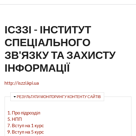
ІСЗЗІ - ІНСТИТУТ
СПЕЦІАЛЬНОГО
ЗВ'ЯЗКУ ТА ЗАХИСТУ
ІНФОРМАЦІЇ
http://iszzi.kpi.ua
ПРИХОВАТИ
РЕЗУЛЬТАТИ МОНІТОРИНГУ КОНТЕНТУ САЙТІВ
1. Про підрозділ
5. НПП
7. Вступ на 1 курс
9. Вступ на 5 курс