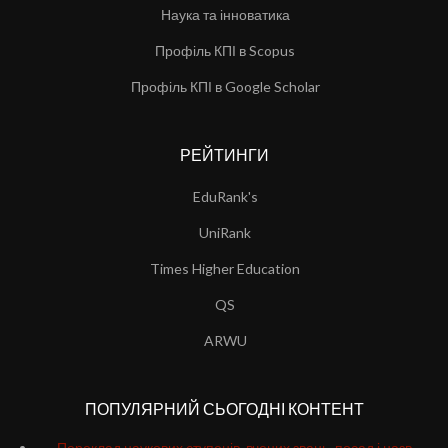
Наука та інноватика
Профіль КПІ в Scopus
Профіль КПІ в Google Scholar
РЕЙТИНГИ
EduRank's
UniRank
Times Higher Education
QS
ARWU
ПОПУЛЯРНИЙ СЬОГОДНІ КОНТЕНТ
Переклад наукових ступенів. вчених звань, посад і назв