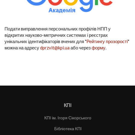
Подати виправлення персональних профілів НПП у
відкритих науково-метричних системах і реєстрах
унікальних ідентифікаторів вчених для "
Рейтингу прозорості
"
можна на адресу
dprzvit@kpi.ua
або через
форму
.
КПІ
КПІ ім. Ігоря Сікорського
Бібліотека КПІ