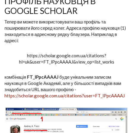
ПРОФІЛЬ НАУКОВЦЯ В
GOOGLE SCHOLAR
Тепер ви можете використовувати ваш профіль та
поширювати його серед колег. Адреса профілю науковця (1)
знаходиться в адресному рядку блаузера. Наприклад в
адресі:
httрs://schоlаr.google.com.ua/citations?
hl=uk&user=FT_lPpcAAAAJ&view_op=list_works
комбінація
FT_lPpcAAAAJ
буде унікальним записом
науковця в Google Академії, але у більшості випадків вам
знадобиться URL вашого профілю -
https://scholar.google.com.ua/citations?user=FT_lPpcAAAAJ