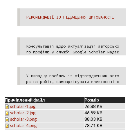
РЕКОМЕНДАЦІЇ ІЗ ПІДВИЩЕННЯ ЦИТОВАНОСТІ
Консультації щодо актуалізації авторсько
го профілю у службі Google Scholar надає 
відділ інформаційної підтримки освіти та 
досліджень Науково-технічної бібліотеки 
ім. Г.І.Денисенка (читальний зал № 4.4, 
тел. 204-96-72, science@library.kpi.ua)
У випадку проблем із підтвердженням авто
рства робіт, самоархівувати електронні в
ерсії праць, можна в електронному архіві 
наукових та освітніх матеріалів КПІ ім. 
Ігоря Сікорського (ELAKPI) для збереженн
Причіплений файл
Розмір
я, доступу, кращого індексування у служб
scholar-1.jpg
26.88 KB
і Google Scholar (контактна особа - Тимо
scholar-2.jpg
46.59 KB
шенко Стелла Валеріївна, читальний зал 
scholar-3.png
88.03 KB
№4.4, тел. 204-96-72, elakpi@library.kp
scholar-4.png
78.71 KB
i.ua).