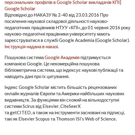
персональних профілів в Google Scholar викладачів КПІ]
Google Scholar
Відповідно до НАКАЗУ № 2-40 від 23.03.2016 Про
посилення наукової складової діяльності науково-
педагогічних працівників НТУУ «КПІ», до 01 червня 2016 року
науково-педагогічні працівники університету мають
зареєструватися в службі Google Academia (Google Scholar).
Інструкція надана в наказі
.
Пошукова система
Google Академія
підтримується
компанією Google. Це некомерційна пошукова
бібліометрична система, що індексує наукові публікації та
наводить дані про їх цитування.
Індекс Google Scholar містить більшість рецензованих
онлайн журналів Європи та Америки найбільших наукових
видавництв. За функціями він схожий на вільнодоступні
системи Scirus від Elsevier, CiteSeerX
та getCITED, а також на інструменти засновані на підписці,
такі як Elsevier Scopus та Thomson ISI’s Web of Science.