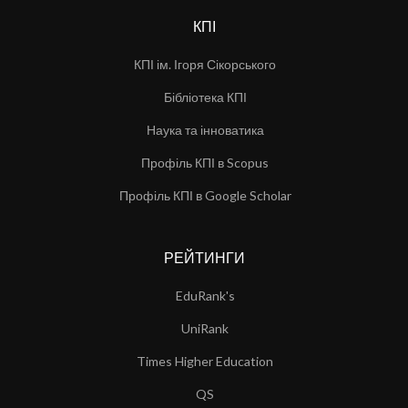
КПІ
КПІ ім. Ігоря Сікорського
Бібліотека КПІ
Наука та інноватика
Профіль КПІ в Scopus
Профіль КПІ в Google Scholar
РЕЙТИНГИ
EduRank's
UniRank
Times Higher Education
QS