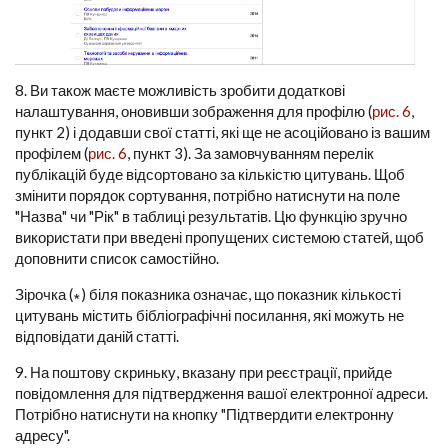
8. Ви також маєте можливість зробити додаткові
налаштування, оновивши зображення для профілю (
рис. 6
,
пункт 2) і додавши свої статті, які ще не асоційовано із вашим
профілем (
рис. 6
, пункт 3). За замовчуванням перелік
публікацій буде відсортовано за кількістю цитувань. Щоб
змінити порядок сортування, потрібно натиснути на поле
"Назва" чи "Рік" в таблиці результатів. Цю функцію зручно
використати при введені пропущених системою статей, щоб
доповнити список самостійно.
Зірочка (∗) біля показника означає, що показник кількості
цитувань містить бібліографічні посилання, які можуть не
відповідати даній статті.
9. На поштову скриньку, вказану при реєстрації, прийде
повідомлення для підтвердження вашої електронної адреси.
Потрібно натиснути на кнопку "Підтвердити електронну
адресу".