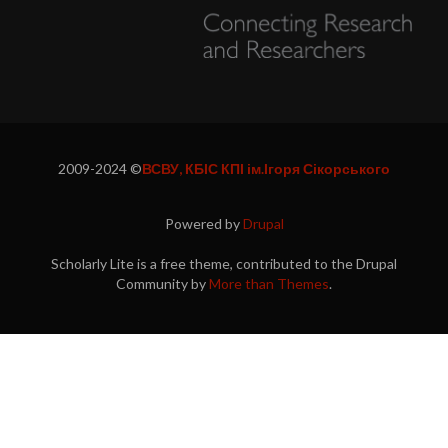
2009-2024 ©
ВСВУ, КБІС КПІ ім.Ігоря Сікорського
Powered by
Drupal
Scholarly Lite is a free theme, contributed to the Drupal
Community by
More than Themes
.