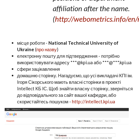
affiliation after the name.
(
http://webometrics.info/e
місце роботи -
National Technical University of
Ukraine
(
про назву
)
електронну пошту для підтвердження - потрібно
використовувати адресу ***@kpi.ua або ***@***.kpi.ua
сфери зацікавлення
домашню сторінку. Нагадуємо, що усі викладачі КПІ ім.
Ігоря Сікорського мають власні сторінки в проекті
Intellect КБ ІС. Щоб знайти власну сторінку, зверніться
до відповідального за сайт вашої кафедри, або
скористайтесь пошуком -
http://intellect.kpi.ua