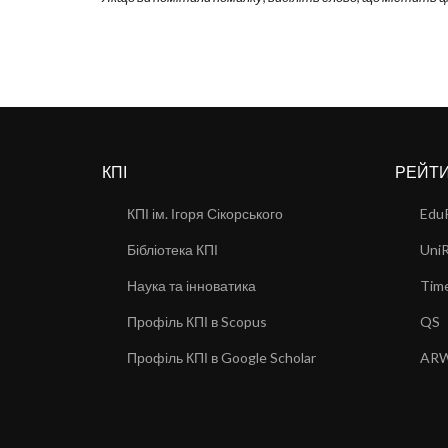
КПІ
РЕЙТ
КПІ ім. Ігоря Сікорського
Edu
Бібліотека КПІ
Uni
Наука та інноватика
Time
Профіль КПІ в Scopus
QS
Профіль КПІ в Google Scholar
AR