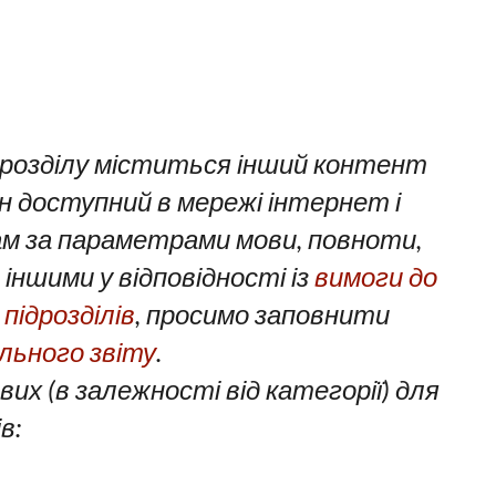
дрозділу міститься інший контент
він доступний в мережі інтернет і
ам за параметрами мови, повноти,
іншими у відповідності із
вимоги до
підрозділів
, просимо заповнити
ьного звіту
.
вих (в залежності від категорії) для
в: