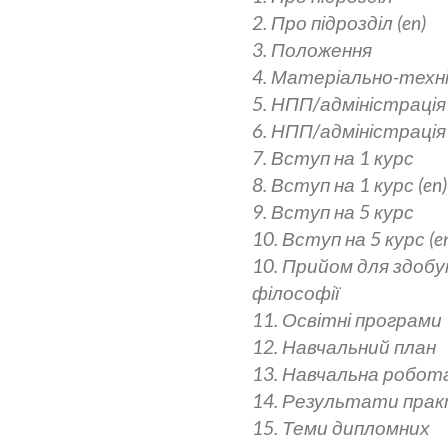
2. Про підрозділ (en)
3. Положення
4. Матеріально-техн
5. НПП/адміністрація
6. НПП/адміністрація 
7. Вступ на 1 курс
8. Вступ на 1 курс (en)
9. Вступ на 5 курс
10. Вступ на 5 курс (e
10. Прийом для здоб
філософії
11. Освітні програми
12. Навчальний план
13. Навчальна робот
14. Результати прак
15. Теми дипломних