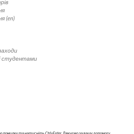
рів
ня
 (en)
 заходи
зі студентами
ю помилку та натисніть Ctrl+Enter
. Дякуємо за вашу допомогу.