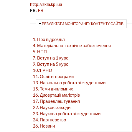
http://skla.kpi.ua
FB:
FB
ПРИХОВАТИ
РЕЗУЛЬТАТИ МОНІТОРИНГУ КОНТЕНТУ САЙТІВ
1. Про підрозділ
4. Матеріально-технічне забезпечення
5. НПП
7. Вступ на 1 курс
9. Вступ на 5 курс
10.1 PHD
11. Освітні програми
13. Навчальна робота зі студентами
15. Теми дипломних
16. Дисертації магістрів
17. Працевлаштування
22. Наукові заходи
23. Наукова робота зі студентами
24. Партнерство
26. Новини