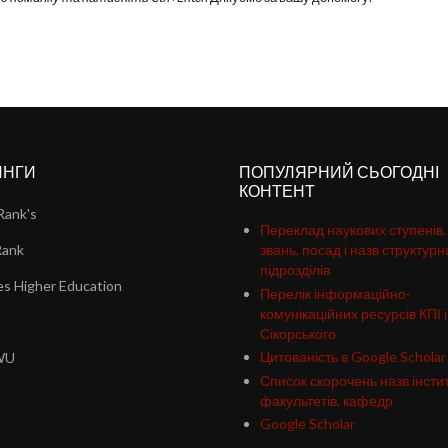
ИНГИ
ПОПУЛЯРНИЙ СЬОГОДНІ
КОНТЕНТ
Rank's
Переклад наукових ступенів.
Rank
звань, посад і назв структурн
підрозділів
s Higher Education
Перелік інформаційно-
комунікаційних ресурсів КПІ і
Сікорського
Цитованість в Google Scholar
WU
Список скорочень назв інстит
факультетів, кафедр
Google Scholar