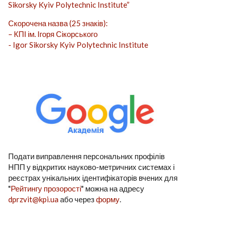
Sikorsky Kyiv Polytechnic Institute”
Скорочена назва (25 знаків):
– КПІ ім. Ігоря Сікорського
- Igor Sikorsky Kyiv Polytechnic Institute
Подати виправлення персональних профілів
НПП у відкритих науково-метричних системах і
реєстрах унікальних ідентифікаторів вчених для
"
Рейтингу прозорості
" можна на адресу
dprzvit@kpi.ua
або через
форму
.