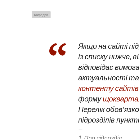
Кафедри
Якщо на сайті пі
із списку нижче, 
відповідає вимог
актуальності та 
контенту сайтів 
форму
щоквартал
Перелік обов'язко
підрозділів пункті
1. Про підрозділ