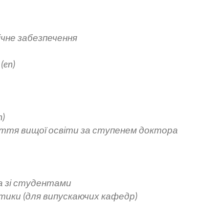
ічне забезпечення
(en)
n)
уття вищої освіти за ступенем доктора
а зі студентами
тики (для випускаючих кафедр)