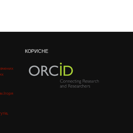
КОРИСНЕ
 вчених
их
м.Ігоря
утів,