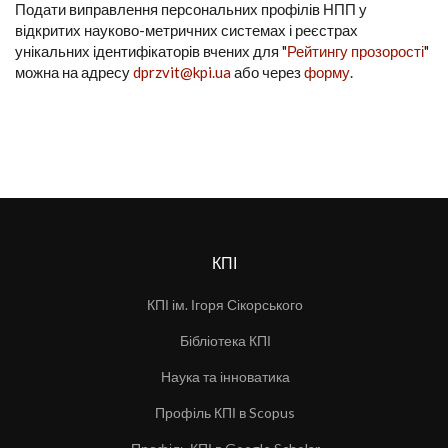
Подати виправлення персональних профілів НПП у
відкритих науково-метричних системах і реєстрах
унікальних ідентифікаторів вчених для "
Рейтингу прозорості
"
можна на адресу
dprzvit@kpi.ua
або через
форму
.
КПІ
КПІ ім. Ігоря Сікорського
Бібліотека КПІ
Наука та інноватика
Профіль КПІ в Scopus