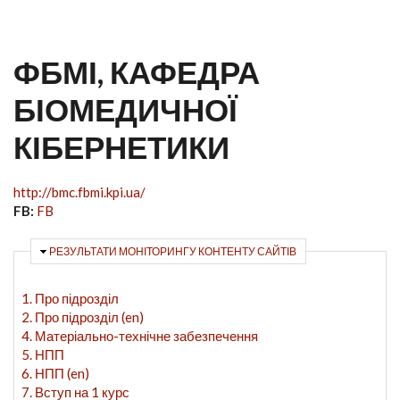
ФБМІ, КАФЕДРА
БІОМЕДИЧНОЇ
КІБЕРНЕТИКИ
http://bmc.fbmi.kpi.ua/
FB:
FB
ПРИХОВАТИ
РЕЗУЛЬТАТИ МОНІТОРИНГУ КОНТЕНТУ САЙТІВ
1. Про підрозділ
2. Про підрозділ (en)
4. Матеріально-технічне забезпечення
5. НПП
6. НПП (en)
7. Вступ на 1 курс