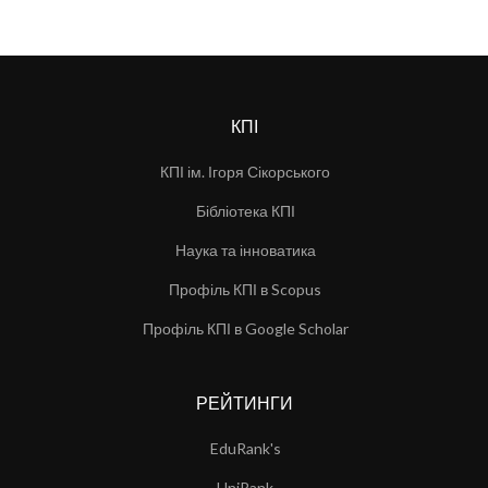
КПІ
КПІ ім. Ігоря Сікорського
Бібліотека КПІ
Наука та інноватика
Профіль КПІ в Scopus
Профіль КПІ в Google Scholar
РЕЙТИНГИ
EduRank's
UniRank