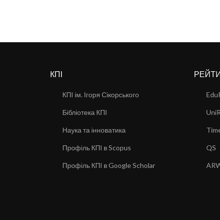
КПІ
РЕЙТ
КПІ ім. Ігоря Сікорського
Edu
Бібліотека КПІ
Uni
Наука та інноватика
Time
Профіль КПІ в Scopus
QS
Профіль КПІ в Google Scholar
AR