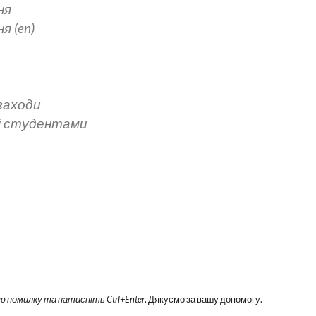
ня
 (en)
 заходи
зі студентами
ю помилку та натисніть Ctrl+Enter
. Дякуємо за вашу допомогу.