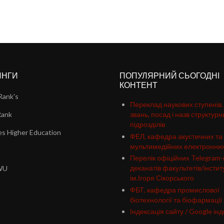
ИНГИ
ПОПУЛЯРНИЙ СЬОГОДНІ
КОНТЕНТ
Rank's
Переклад наукових ступенів.
Rank
звань, посад і назв структурн
підрозділів
s Higher Education
ФЕЛ, кафедра акустичних та
мультимедійних електронни
Перелік офіційних Telegram-
деканатів факультетів/інститу
WU
ім.Ігоря Сікорського
ФБТ, кафедра промислової
біотехнології та біофармації
Індексація сайту / Google інд