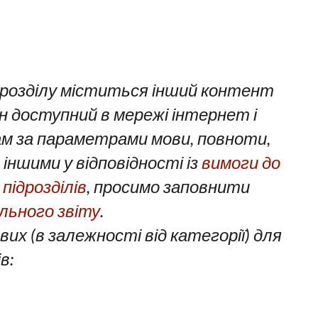
дрозділу міститься інший контент
він доступний в мережі інтернет і
ам за параметрами мови, повноти,
іншими у відповідності із
вимоги до
підрозділів
, просимо заповнити
ьного звіту
.
вих (в залежності від категорії) для
в: