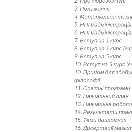
2. Про підрозділ (en)
3. Положення
4. Матеріально-техн
5. НПП/адміністрація
6. НПП/адміністрація 
7. Вступ на 1 курс
8. Вступ на 1 курс (en)
9. Вступ на 5 курс
10. Вступ на 5 курс (e
10. Прийом для здоб
філософії
11. Освітні програми
12. Навчальний план
13. Навчальна робот
14. Результати прак
15. Теми дипломних
16. Дисертації магіст