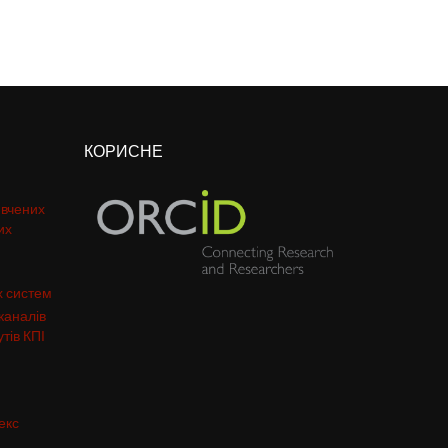
КОРИСНЕ
 вчених
их
х систем
каналів
тів КПІ
екс