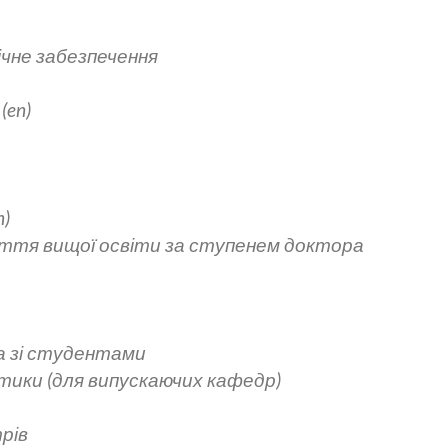
ічне забезпечення
(en)
n)
уття вищої освіти за ступенем доктора
а зі студентами
тики (для випускаючих кафедр)
рів