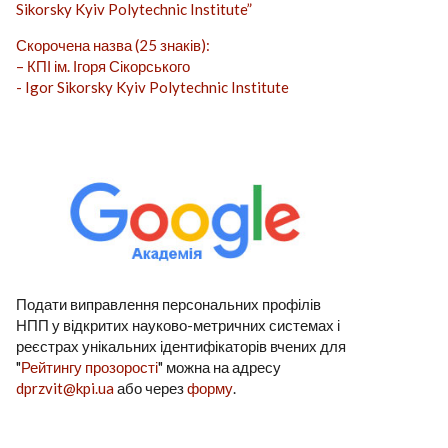
Sikorsky Kyiv Polytechnic Institute”
Скорочена назва (25 знаків):
– КПІ ім. Ігоря Сікорського
- Igor Sikorsky Kyiv Polytechnic Institute
Подати виправлення персональних профілів
НПП у відкритих науково-метричних системах і
реєстрах унікальних ідентифікаторів вчених для
"
Рейтингу прозорості
" можна на адресу
dprzvit@kpi.ua
або через
форму
.