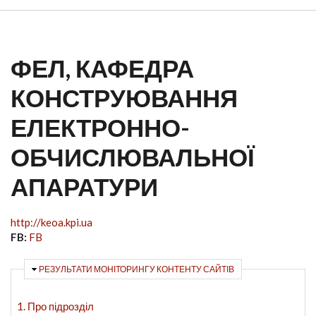
ФЕЛ, КАФЕДРА
КОНСТРУЮВАННЯ
ЕЛЕКТРОННО-
ОБЧИСЛЮВАЛЬНОЇ
АПАРАТУРИ
http://keoa.kpi.ua
FB:
FB
ПРИХОВАТИ
РЕЗУЛЬТАТИ МОНІТОРИНГУ КОНТЕНТУ САЙТІВ
1. Про підрозділ