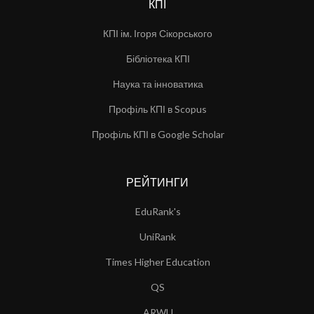
КПІ
КПІ ім. Ігоря Сікорського
Бібліотека КПІ
Наука та інноватика
Профіль КПІ в Scopus
Профіль КПІ в Google Scholar
РЕЙТИНГИ
EduRank's
UniRank
Times Higher Education
QS
ARWU