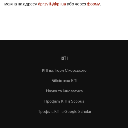
можна на адресу
dprzvit@kpi.ua
або через
форму
.
КПІ
КПІ ім. Ігоря Сікорського
Бібліотека КПІ
Наука та інноватика
Профіль КПІ в Scopus
Профіль КПІ в Google Scholar