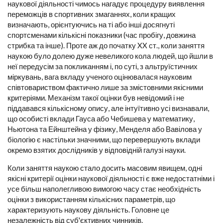
наукової діяльності чимось нагадує процедуру виявлення
переможців в спортивних змаганнях, коли кращих
визначають, орієнтуючись на ті або інші досягнуті
спортсменами кількісні показники (час пробігу, довжина
стрибка та інше). Проте аж до початку XX ст., коли заняття
наукою було долею дуже невеликого кола людей, що йшли в
неї передусім за покликанням і, по суті, з альтруїстичних
міркувань, вага вкладу ученого оцінювалася науковим
співтовариством фактично лише за змістовними якісними
критеріями. Механізм такої оцінки був невідомий і не
піддавався кількісному опису, але інтуїтивно усі визнавали,
що особисті вклади Гауса або Чебишева у математику,
Ньютона та Ейнштейна у фізику, Менделя або Вавілова у
біологію є настільки значними, що перевершують вклади
окремо взятих дослідників у відповідній галузі науки.
Коли заняття наукою стало досить масовим явищем, одні
якісні критерії оцінки наукової діяльності є вже недостатніми і
усе більш наполегливою вимогою часу стає необхідність
оцінки з використанням кількісних параметрів, що
характеризують наукову діяльність. Головне це
незалежність від суб'єктивних чинників.