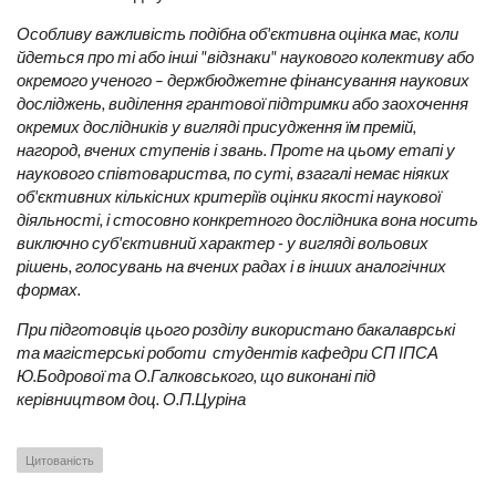
Особливу важливість подібна об'єктивна оцінка має, коли
йдеться про ті або інші "відзнаки" наукового колективу або
окремого ученого – держбюджетне фінансування наукових
досліджень, виділення грантової підтримки або заохочення
окремих дослідників у вигляді присудження їм премій,
нагород, вчених ступенів і звань. Проте на цьому етапі у
наукового співтовариства, по суті, взагалі немає ніяких
об'єктивних кількісних критеріїв оцінки якості наукової
діяльності, і стосовно конкретного дослідника вона носить
виключно суб'єктивний характер - у вигляді вольових
рішень, голосувань на вчених радах і в інших аналогічних
формах.
При підготовців цього розділу використано бакалаврські
та магістерські роботи студентів
кафедри СП ІПСА
Ю.Бодрової та О.Галковського, що виконані під
керівництвом доц. О.П.Цуріна
Цитованість