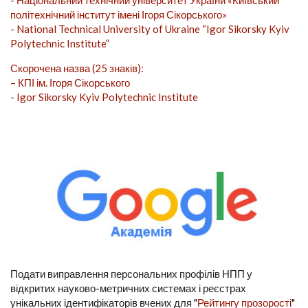
- Національний технічний університет України «Київський
політехнічний інститут імені Ігоря Сікорського»
- National Technical University of Ukraine “Igor Sikorsky Kyiv
Polytechnic Institute”
Скорочена назва (25 знаків):
– КПІ ім. Ігоря Сікорського
- Igor Sikorsky Kyiv Polytechnic Institute
Подати виправлення персональних профілів НПП у
відкритих науково-метричних системах і реєстрах
унікальних ідентифікаторів вчених для "
Рейтингу прозорості
"