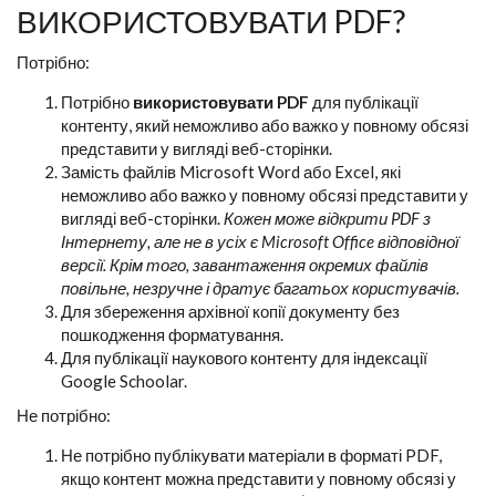
ВИКОРИСТОВУВАТИ PDF?
Потрібно:
Потрібно
використовувати PDF
для публікації
контенту, який неможливо або важко у повному обсязі
представити у вигляді веб-сторінки.
Замість файлів Microsoft Word або Excel, які
неможливо або важко у повному обсязі представити у
вигляді веб-сторінки.
Кожен може відкрити PDF з
Інтернету, але не в усіх є Microsoft Office відповідної
версії. Крім того, завантаження окремих файлів
повільне, незручне і дратує багатьох користувачів.
Для збереження архівної копії документу без
пошкодження форматування.
Для публікації наукового контенту для індексації
Google Schoolar.
Не потрібно:
Не потрібно публікувати матеріали в форматі PDF,
якщо контент можна представити у повному обсязі у