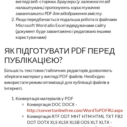
вигляді веб-сторінки.
Браузери (у залежності від
налаштувань) пропонують користувачеві
завантажити PDF для відображення вмісту.
Якщо передбачається подальша робота із файлами
Microsoft Word або Excel відвідувачами сайту
(документ буде завантажено і редаговано іншими
користувачами)
ЯК ПІДГОТУВАТИ PDF ПЕРЕД
ПУБЛІКАЦІЄЮ?
Більшість текстових/табличних редакторів дозволяють
зберігати матеріал у вигляді PDF файлів. Необхідно
використати режим оптимізації для публікації файлів в
Інтернеті.
Конвертація матеріалів у PDF
Конвертація DOC DOCX -
http://convertonlinefree.com/WordToPDFRU.aspx
Конвертація RTF ODT MHT HTM HTML TXT FB2
DOT DOTX XLS XLSX XLSB ODS XLT XLTX -