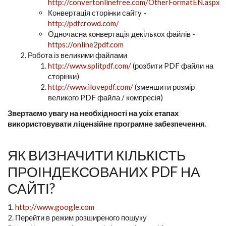
http://convertonlinefree.com/OtherFormatEN.aspx
Конвертація сторінки сайту -
http://pdfcrowd.com/
Одночасна конвертація декількох файлів -
https://online2pdf.com
Робота із великими файлами
http://www.splitpdf.com/
(розбити PDF файли на
сторінки)
http://www.ilovepdf.com/
(зменшити розмір
великого PDF файла / компресія)
Звертаємо увагу на необхідності на усіх етапах
використовувати ліцензійне програмне забезпечення.
ЯК ВИЗНАЧИТИ КІЛЬКІСТЬ
ПРОІНДЕКСОВАНИХ PDF НА
САЙТІ?
1.
http://www.google.com
2. Перейти в режим розширеного пошуку