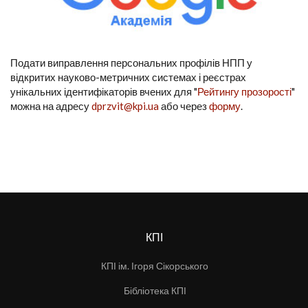
Подати виправлення персональних профілів НПП у
відкритих науково-метричних системах і реєстрах
унікальних ідентифікаторів вчених для "
Рейтингу прозорості
"
можна на адресу
dprzvit@kpi.ua
або через
форму
.
КПІ
КПІ ім. Ігоря Сікорського
Бібліотека КПІ