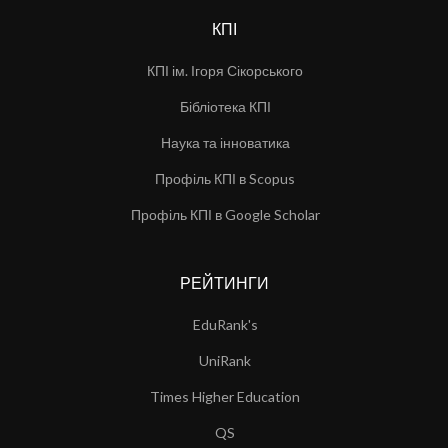
КПІ
КПІ ім. Ігоря Сікорського
Бібліотека КПІ
Наука та інноватика
Профіль КПІ в Scopus
Профіль КПІ в Google Scholar
РЕЙТИНГИ
EduRank's
UniRank
Times Higher Education
QS