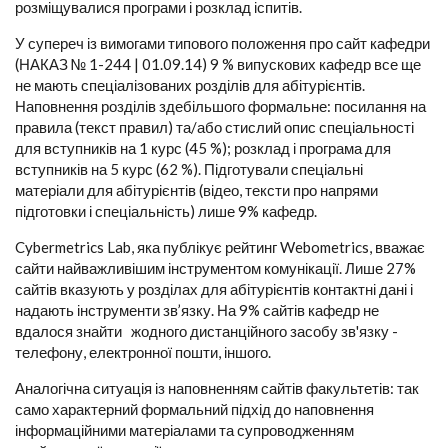
розміщувалися програми і розклад іспитів.
У супереч із вимогами типового положення про сайт кафедри
(НАКАЗ № 1-244 | 01.09.14) 9 % випускових кафедр все ще
не мають спеціалізованих розділів для абітурієнтів.
Наповнення розділів здебільшого формальне: посилання на
правила (текст правил) та/або стислий опис спеціальності
для вступників на 1 курс (45 %); розклад і програма для
вступників на 5 курс (62 %). Підготували спеціальні
матеріали для абітурієнтів (відео, тексти про напрями
підготовки і спеціальність) лише 9% кафедр.
Cybermetrics Lab, яка публікує рейтинг Webometrics, вважає
сайти найважливішим інструментом комунікації. Лише 27%
сайтів вказують у розділах для абітурієнтів контактні дані і
надають інструменти зв’язку. На 9% сайтів кафедр не
вдалося знайти жодного дистанційного засобу зв'язку -
телефону, електронної пошти, іншого.
Аналогічна ситуація із наповненням сайтів факультетів: так
само характерний формальний підхід до наповнення
інформаційними матеріалами та супроводженням