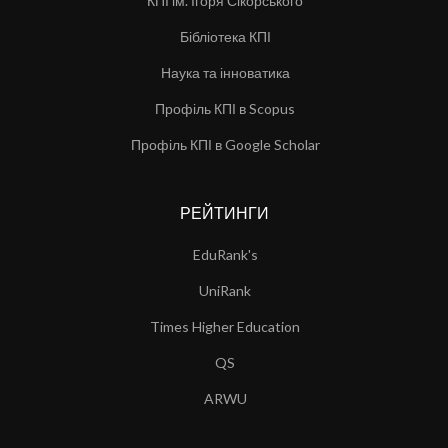
КПІ ім. Ігоря Сікорського
Бібліотека КПІ
Наука та інноватика
Профіль КПІ в Scopus
Профіль КПІ в Google Scholar
РЕЙТИНГИ
EduRank's
UniRank
Times Higher Education
QS
ARWU