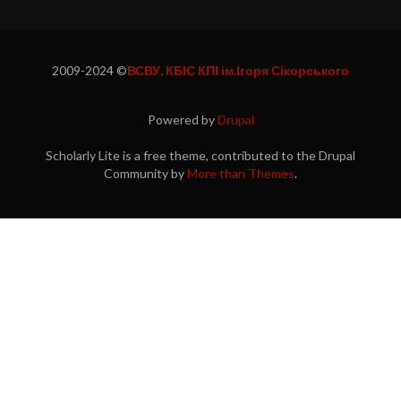
2009-2024 ©
ВСВУ, КБІС КПІ ім.Ігоря Сікорського
Powered by
Drupal
Scholarly Lite is a free theme, contributed to the Drupal
Community by
More than Themes
.