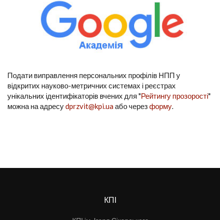
Подати виправлення персональних профілів НПП у
відкритих науково-метричних системах і реєстрах
унікальних ідентифікаторів вчених для "
Рейтингу прозорості
"
можна на адресу
dprzvit@kpi.ua
або через
форму
.
КПІ