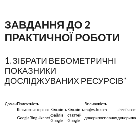
ЗАВДАННЯ ДО 2
ПРАКТИЧНОЇ РОБОТИ
1. ЗІБРАТИ ВЕБОМЕТРИЧНІ
ПОКАЗНИКИ
ДОСЛІДЖУВАНИХ РЕСУРСІВ*
Домен
Присутність
Впливовість
Кількість сторінок
Кількість
Кількість
majestic.com
ahrefs.co
файлів
статтей
Google
Bing
Ukr.net
донори
посилання
донори
по
Google
Google