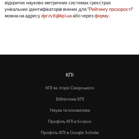
відкритих науково-метричних системах і реєстрах
унікальних ідентифікаторів вчених для "
Рейтингу прозорості
"
можна на адресу
dprzvit@kpi.ua
або через
форму
.
КПІ
КПІ ім. Ігоря Сікорського
Бібліотека КПІ
Наука та інноватика
Профіль КПІ в Scopus
Профіль КПІ в Google Scholar