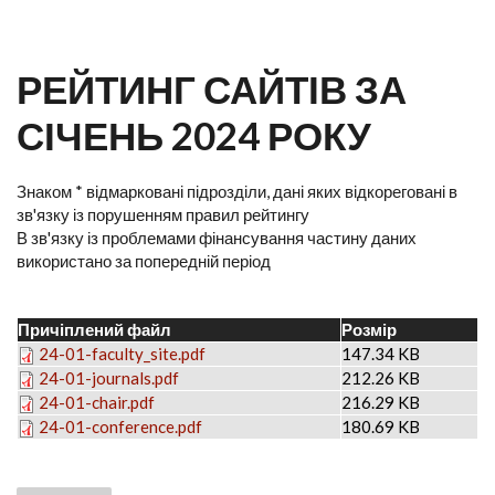
РЕЙТИНГ САЙТІВ ЗА
СІЧЕНЬ 2024 РОКУ
Знаком * відмарковані підрозділи, дані яких відкореговані в
зв'язку із порушенням правил рейтингу
В зв'язку із проблемами фінансування частину даних
використано за попередній період
Причіплений файл
Розмір
24-01-faculty_site.pdf
147.34 KB
24-01-journals.pdf
212.26 KB
24-01-chair.pdf
216.29 KB
24-01-conference.pdf
180.69 KB