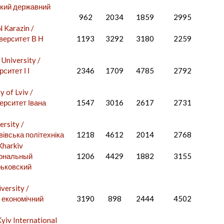
ький державний
962
2034
1859
2995
N Karazin /
верситет В Н
1193
3292
3180
2259
University /
ситет І І
2346
1709
4785
2792
y of Lviv /
ерситет Івана
1547
3016
2617
2731
ersity /
івська політехніка
1218
4612
2014
2768
Kharkiv
циональный
1206
4429
1882
3155
рьковский
versity /
 економічний
3190
898
2444
4502
Kyiv International