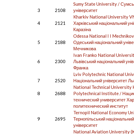
Sumy State University / Сумс
3
2108
університет
Kharkiv National University V
4
2121
Харківський національний уні
Каразіна
Odessa National I I Mechnikov 
5
2188
Одеський національний універ
Мечникова
Ivan Franko National Universit
6
2300
Львівський національний унів
Франка
Lviv Polytechnic National Univ
7
2520
Національний університет Льв
National Technical University 
8
2688
Polytechnical Institute / На
технический университет Ха
политехнический институт
Ternopil National Economy Uni
9
2695
Тернопільський національний
університет
National Aviation University (