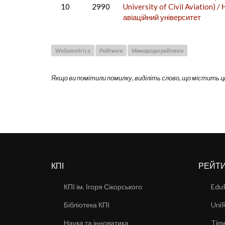
10
2990
University of Civil Aviation) 
авіаційний університет
Webometrics
Рейтинги
Міжнародні рейтинги
Якщо ви помітили помилку, виділіть слово, що містить ц
КПІ
РЕЙТ
КПІ ім. Ігоря Сікорського
Edu
Бібліотека КПІ
Uni
Наука та інноватика
Time