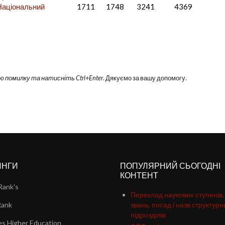
/ Національний
1711
1748
3241
4369
ю помилку та натисніть Ctrl+Enter
. Дякуємо за вашу допомогу.
ИНГИ
ПОПУЛЯРНИЙ СЬОГОДНІ
КОНТЕНТ
Rank's
Переклад наукових ступенів.
Rank
звань, посад і назв структурн
підрозділів
s Higher Education