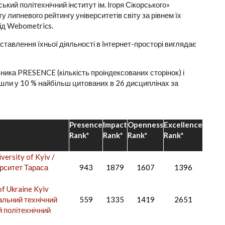
кий політехнічний інститут ім. Ігоря Сікорського»
у липневого рейтингу університетів світу за рівнем їх
від Webometrics.
тавлення їхньої діяльності в Інтернет-просторі виглядає
ика PRESENCE (кількість проіндексованих сторінок) і
шли у 10 % найбільш цитованих в 26 дисциплінах за
Presence
Impact
Openness
Excellence
Rank*
Rank*
Rank*
Rank*
versity of Kyiv /
ерситет Тараса
943
1879
1607
1396
of Ukraine Kyiv
нальний технічний
559
1335
1419
2651
й політехнічний