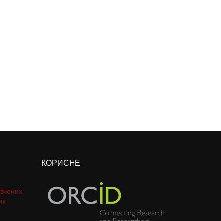
КОРИСНЕ
 вчених
их