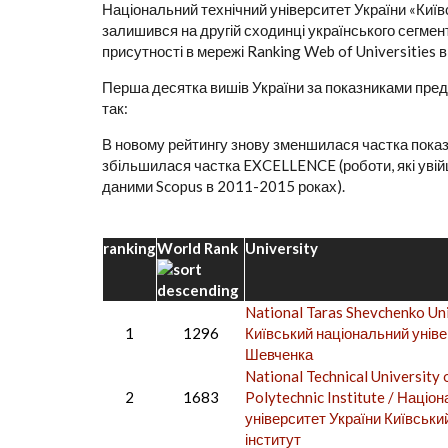
Національний технічний університет України «Київсь
залишився на другій сходинці українського сегмент
присутності в мережі Ranking Web of Universities 
Перша десятка вишів України за показниками предс
так:
В новому рейтингу знову зменшилася частка показн
збільшилася частка EXCELLENCE (роботи, які увій
даними Scopus в 2011-2015 роках).
ranking
World Rank
University
National Taras Shevchenko Uni
1
1296
Київський національний унів
Шевченка
National Technical University 
2
1683
Polytechnic Institute / Націо
університет України Київськи
інститут