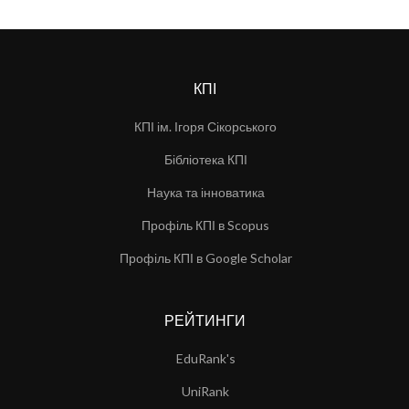
КПІ
КПІ ім. Ігоря Сікорського
Бібліотека КПІ
Наука та інноватика
Профіль КПІ в Scopus
Профіль КПІ в Google Scholar
РЕЙТИНГИ
EduRank's
UniRank