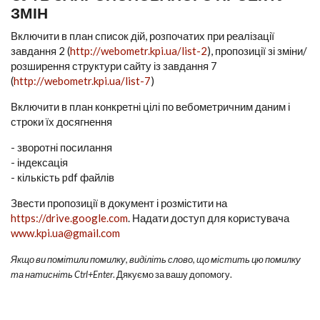
ЗМІН
Включити в план список дій, розпочатих при реалізації
завдання 2 (
http://webometr.kpi.ua/list-2
), пропозиції зі зміни/
розширення структури сайту із завдання 7
(
http://webometr.kpi.ua/list-7
)
Включити в план конкретні цілі по вебометричним даним і
строки їх досягнення
- зворотні посилання
- індексація
- кількість pdf файлів
Звести пропозиції в документ і розмістити на
https://drive.google.com
. Надати доступ для користувача
www.kpi.ua@gmail.com
Якщо ви помітили помилку, виділіть слово, що містить цю помилку
та натисніть Ctrl+Enter
. Дякуємо за вашу допомогу.