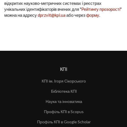
відкритих науково-метричних системах і реєстрах
унікальних ідентифікаторів вчених для "
Рейтингу прозорості
"
можна на адресу
dprzvit@kpi.ua
або через
форму
.
КПІ
КПІ ім. Ігоря Сікорського
Бібліотека КПІ
Наука та інноватика
Профіль КПІ в Scopus
Профіль КПІ в Google Scholar