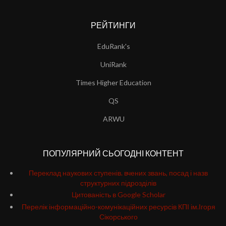
РЕЙТИНГИ
EduRank's
UniRank
Times Higher Education
QS
ARWU
ПОПУЛЯРНИЙ СЬОГОДНІ КОНТЕНТ
Переклад наукових ступенів. вчених звань, посад і назв
структурних підрозділів
Цитованість в Google Scholar
Перелік інформаційно-комунікаційних ресурсів КПІ ім.Ігоря
Сікорського