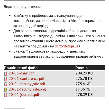
Додаткові зауваження:
В зв'язку із проблемами фінансування дані
комерційного джерела Majestic та Ahref використано
за попередній період
Для реорганізованих підрозділів обрано домен, на
якому виконані відповідні зміни (якщо прийнято рішення
про використання іншого домену, просимо внести зміни
на сайт та повідомити на
dprzvit@kpi.ua
)
Знаком * відмарковані підрозділи, дані яких
відкореговані в зв'язку із порушенням правил рейтингу
Причіплений файл
Розмір
20-01-chair.pdf
284.29 KB
20-01-conference.pdf
275.78 KB
20-01-faculty_site.pdf
275.4 KB
20-01-faculty_site.png
17.56 KB
20-01-journals.pdf
278.39 KB