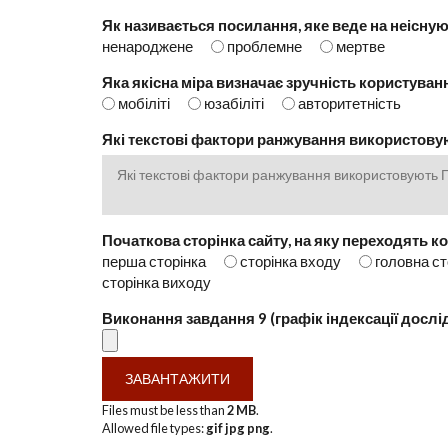
Як називається посилання, яке веде на неісную
ненароджене
проблемне
мертве
Яка якісна міра визначає зручність користува
мобіліті
юзабіліті
авторитетність
Які текстові фактори ранжування використов
Початкова сторінка сайту, на яку переходять к
перша сторінка
сторінка входу
головна с
сторінка виходу
Виконання завдання 9 (графік індексації дослі
Files must be less than
2 MB
.
Allowed file types:
gif jpg png
.