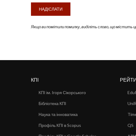
Якщо ви помітили помилку, виділіть слово, що містить ц
КПІ
РЕЙТ
КПІ ім. Ігоря Сікорського
Edu
Бібліотека КПІ
Uni
Наука та інноватика
Time
Профіль КПІ в Scopus
QS