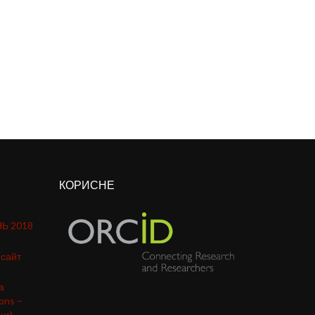
КОРИСНЕ
Ь 2018
-сайт
а
ons –
нг)