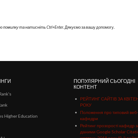
ю помилку та натисніть Ctrl+Enter
. Дякуємо за вашу допомогу.
ИНГИ
ПОПУЛЯРНИЙ СЬОГОДНІ
КОНТЕНТ
Rank's
РЕЙТИНГ САЙТІВ ЗА КВІТЕН
Rank
РОКУ
Положення про типовий веб
s Higher Education
кафедри
Рейтинг прозорості кафедр з
даними Google Scholar Citati
жовтень 2018 року (9-й рейти