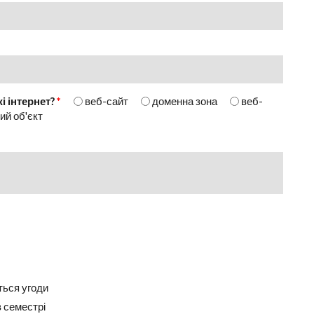
 інтернет?
*
веб-сайт
доменна зона
веб-
ий об'єкт
ться угоди
в семестрі