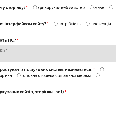
чу сторінку?
*
криворукий вебмайстер
живе
ння інтерфейсом сайту?
*
потрібність
індексація
ують ПС?
*
ористувачі з пошукових систем, називається:
*
торінка
головна сторінка соціальної мережі
джуваних сайтів, сторінки+pdf)
*