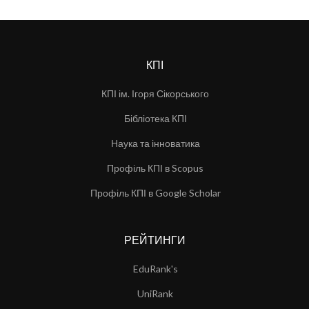
КПІ
КПІ ім. Ігоря Сікорського
Бібліотека КПІ
Наука та інноватика
Профіль КПІ в Scopus
Профіль КПІ в Google Scholar
РЕЙТИНГИ
EduRank's
UniRank