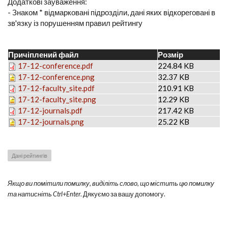
Додаткові зауваження:
- Знаком * відмарковані підрозділи, дані яких відкореговані в
зв'язку із порушенням правил рейтингу
Причіплений файл
Розмір
17-12-conference.pdf
224.84 KB
17-12-conference.png
32.37 KB
17-12-faculty_site.pdf
210.91 KB
17-12-faculty_site.png
12.29 KB
17-12-journals.pdf
217.42 KB
17-12-journals.png
25.22 KB
Дані рейтингів
Якщо ви помітили помилку, виділіть слово, що містить цю помилку
та натисніть Ctrl+Enter
. Дякуємо за вашу допомогу.